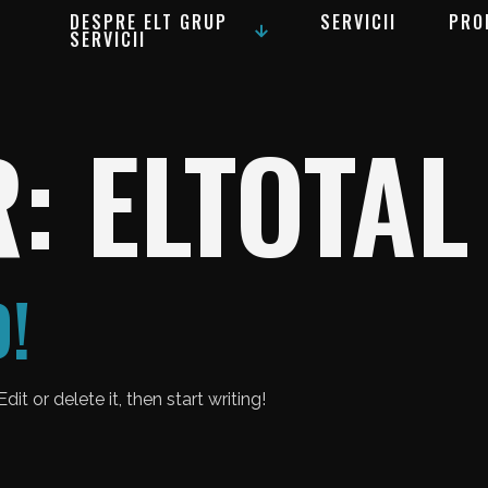
DESPRE ELT GRUP
SERVICII
PRO
SERVICII
R:
ELTOTAL
!
it or delete it, then start writing!